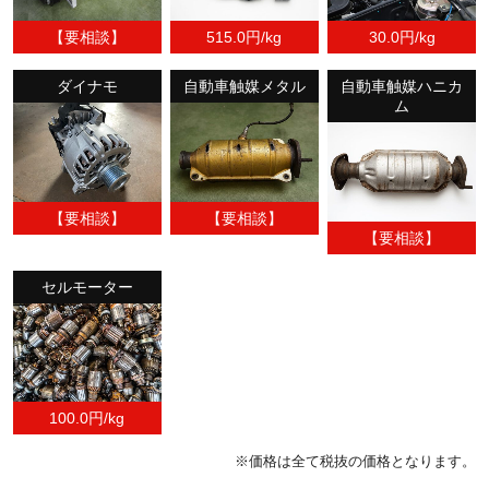
【要相談】
515.0円/kg
30.0円/kg
ダイナモ
自動車触媒メタル
自動車触媒ハニカ
ム
【要相談】
【要相談】
【要相談】
セルモーター
100.0円/kg
※価格は全て税抜の価格となります。