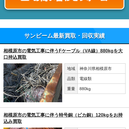
サンビーム最新買取・回収実績
相模原市の電気工事に伴うFケーブル（VA線）880kgを大
口持込買取
地域
神奈川県相模原市
品類
電線類
重量
880kg
相模原市の電気工事に伴う特号銅（ピカ銅）120kgをお持
込み買取