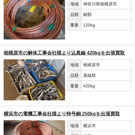
地域
神奈川県相模原市
品類
銅類
重量
120kg
相模原市の解体工事会社様より込真鍮 420kgを出張買取
地域
相模原市
品類
真鍮類
重量
420kg
横浜市の電機工事会社様より特号銅 250kgを出張買取
地域
横浜市