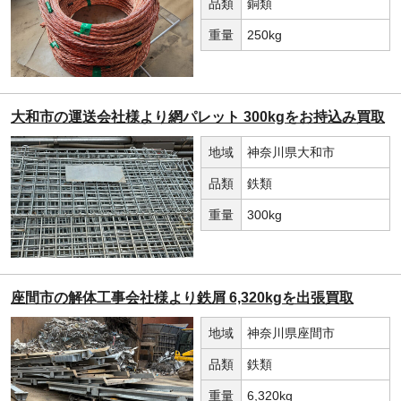
品類
銅類
重量
250kg
大和市の運送会社様より網パレット 300kgをお持込み買取
地域
神奈川県大和市
品類
鉄類
重量
300kg
座間市の解体工事会社様より鉄屑 6,320kgを出張買取
地域
神奈川県座間市
品類
鉄類
重量
6,320kg