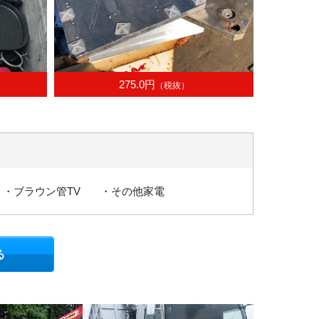
275.0円
（税抜）
・ブラウン管TV
・その他家電
る