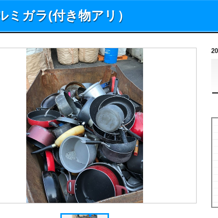
ルミガラ(付き物アリ）
2