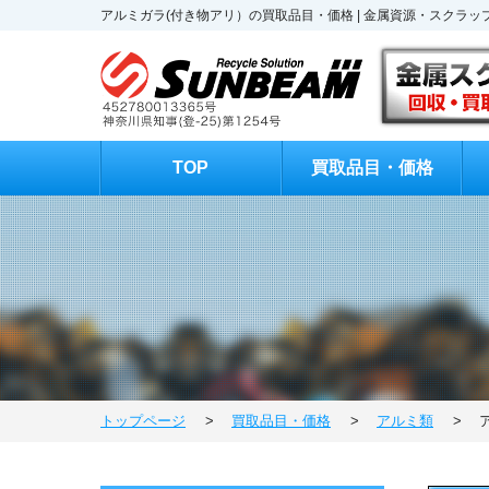
アルミガラ(付き物アリ）の買取品目・価格 | 金属資源・スク
TOP
買取品目・価格
トップページ
>
買取品目・価格
>
アルミ類
>