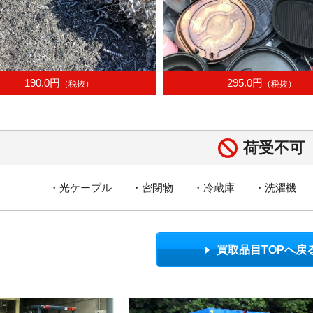
190.0円
295.0円
（税抜）
（税抜）
荷受不可
・光ケーブル
・密閉物
・冷蔵庫
・洗濯機
買取品目TOPへ戻