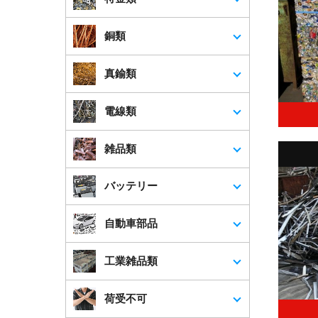
埼玉県
さいたま市・川越市・熊谷市・川口
銅類
市・行田市・秩父市・所沢市・飯能
市・加須市・本庄市・東松山市・春日
部市・狭山市・羽生市・鴻巣市・深谷
真鍮類
市・上尾市・草加市・越谷市・蕨市・
戸田市・入間市・朝霞市・志木市・和
電線類
光市・新座市・桶川市・北本市・八潮
市・富士見市・三郷市・蓮田市・坂戸
市・幸手市・鶴ヶ島市・日高市・吉川
雑品類
市・ふじみ野市・白岡市
*対応地域外であっても、柔軟かつ迅速
バッテリー
に対応いたします。まずはお話をお聞
かせください。
自動車部品
工業雑品類
荷受不可