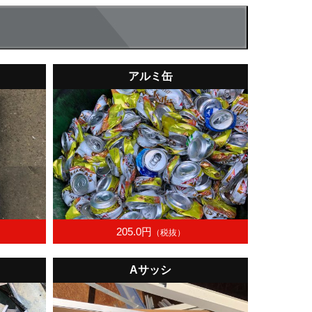
アルミ缶
205.0円
（税抜）
Aサッシ