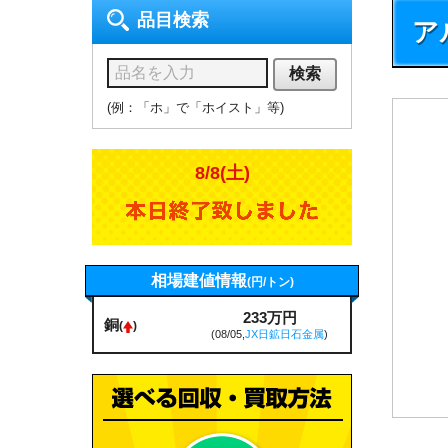
品目検索
ア
検索
(例：「ホ」で「ホイスト」等)
8/8(土)
相場建値情報
(円/トン)
233万円
銅
(
)
(08/05,
JX日鉱日石金属
)