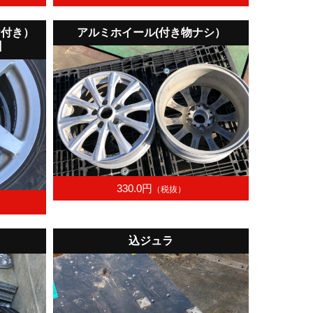
ヤ付き）
アルミホイール(付き物ナシ）
】
330.0円
（税抜）
込ジュラ