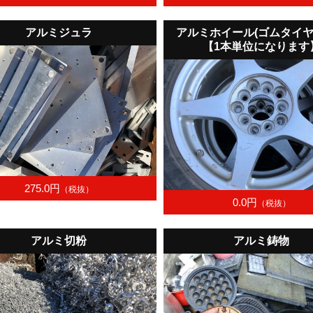
アルミジュラ
アルミホイール(ゴムタイ
【1本単位になります
275.0円
（税抜）
0.0円
（税抜）
アルミ切粉
アルミ鋳物