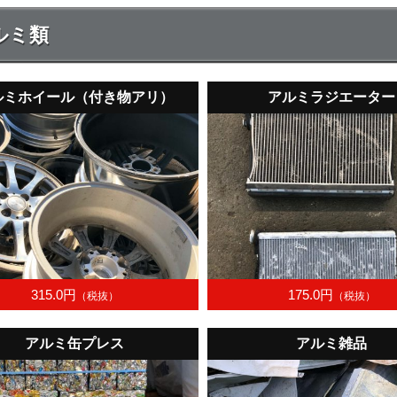
ルミ類
ルミホイール（付き物アリ）
アルミラジエーター
315.0円
175.0円
（税抜）
（税抜）
アルミ缶プレス
アルミ雑品