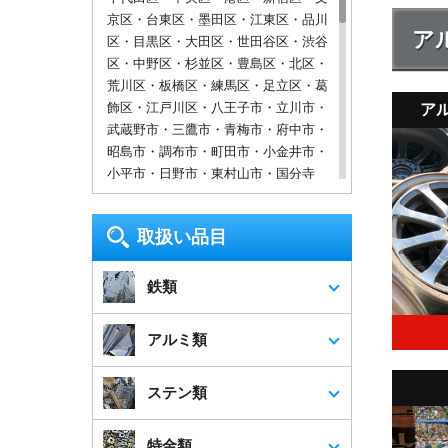
京区・台東区・墨田区・江東区・品川
ア
区・目黒区・大田区・世田谷区・渋谷
区・中野区・杉並区・豊島区・北区・
荒川区・板橋区・練馬区・足立区・葛
飾区・江戸川区・八王子市・立川市・
ア
武蔵野市・三鷹市・青梅市・府中市・
昭島市・調布市・町田市・小金井市・
小平市・日野市・東村山市・国分寺
市・国立市・福生市・狛江市・東大和
市・清瀬市・東久留米市・武蔵村山
取扱い品目
市・多摩市・稲城市・羽村市・あきる
野市・西東京市
鉄類
神奈川県
横浜市・川崎市・相模原市・横須賀
アルミ類
市・平塚市・鎌倉市・藤沢市・小田原
市・茅ヶ崎市・逗子市・三浦市・秦野
ステン類
市・厚木市・大和市・伊勢原市・海老
名市・座間市・南足柄市・綾瀬市
特金類