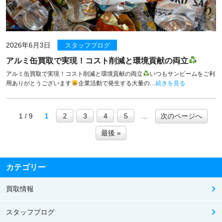
2026年6月3日
スタッフブログ
アルミ缶買取で実現！コスト削減と環境貢献の両立
アルミ缶買取で実現！コスト削減と環境貢献の両立
いつもサンビームをご利
用ありがとうございます
企業活動で発生する大量の…
続きを見る
1 / 9
1
2
3
4
5
...
次のページへ
最後 »
カテゴリー
買取情報
スタッフブログ