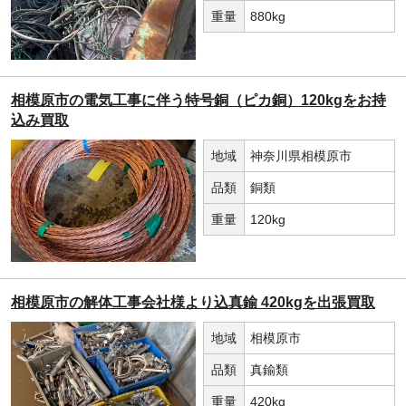
重量
880kg
相模原市の電気工事に伴う特号銅（ピカ銅）120kgをお持
込み買取
地域
神奈川県相模原市
品類
銅類
重量
120kg
相模原市の解体工事会社様より込真鍮 420kgを出張買取
地域
相模原市
品類
真鍮類
重量
420kg