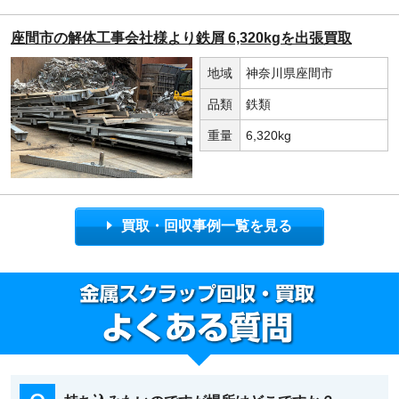
座間市の解体工事会社様より鉄屑 6,320kgを出張買取
地域
神奈川県座間市
品類
鉄類
重量
6,320kg
買取・回収事例一覧を見る