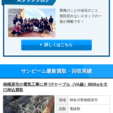
業務のことや会社のこと、
普段見れないスタッフの一
面が満載です！
詳しくはこちら
サンビーム最新買取・回収実績
相模原市の電気工事に伴うFケーブル（VA線）880kgを大
口持込買取
地域
神奈川県相模原市
品類
電線類