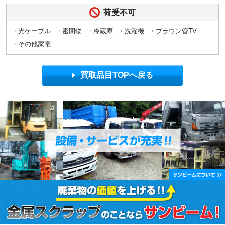
荷受不可
・光ケーブル
・密閉物
・冷蔵庫
・洗濯機
・ブラウン管TV
・その他家電
買取品目TOPへ戻る