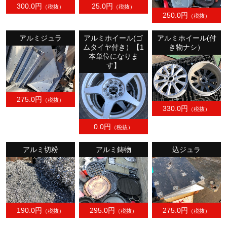
300.0円
25.0円
（税抜）
（税抜）
250.0円
（税抜）
アルミジュラ
アルミホイール(ゴ
アルミホイール(付
ムタイヤ付き）【1
き物ナシ）
本単位になりま
す】
275.0円
（税抜）
330.0円
（税抜）
0.0円
（税抜）
アルミ切粉
アルミ鋳物
込ジュラ
190.0円
295.0円
275.0円
（税抜）
（税抜）
（税抜）