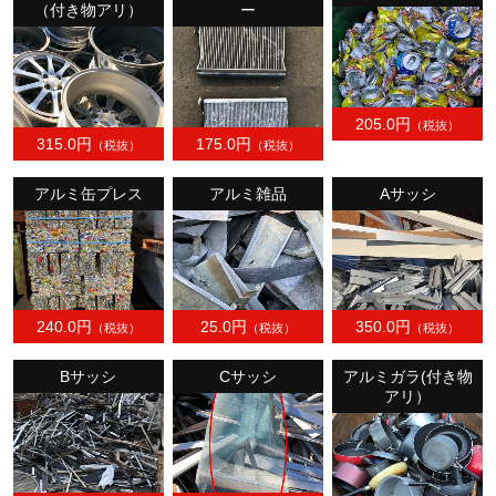
（付き物アリ）
ー
205.0円
（税抜）
315.0円
175.0円
（税抜）
（税抜）
アルミ缶プレス
アルミ雑品
Aサッシ
240.0円
25.0円
350.0円
（税抜）
（税抜）
（税抜）
Bサッシ
Cサッシ
アルミガラ(付き物
アリ）