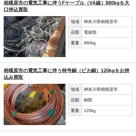
相模原市の電気工事に伴うFケーブル（VA線）880kgを大
口持込買取
地域
神奈川県相模原市
品類
電線類
重量
880kg
相模原市の電気工事に伴う特号銅（ピカ銅）120kgをお持
込み買取
地域
神奈川県相模原市
品類
銅類
重量
120kg