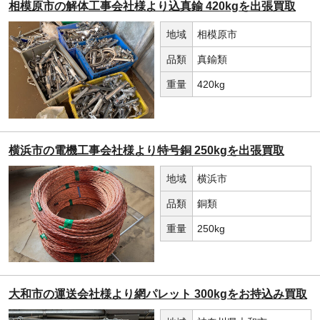
相模原市の解体工事会社様より込真鍮 420kgを出張買取
地域
相模原市
品類
真鍮類
重量
420kg
横浜市の電機工事会社様より特号銅 250kgを出張買取
地域
横浜市
品類
銅類
重量
250kg
大和市の運送会社様より網パレット 300kgをお持込み買取