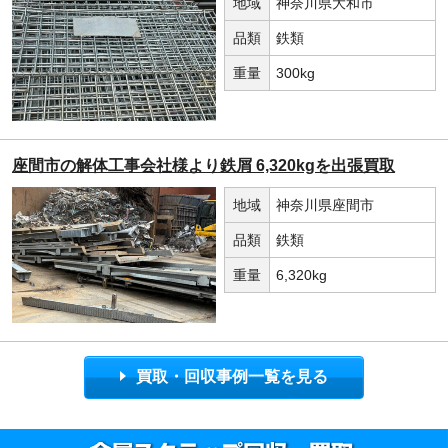
地域
神奈川県大和市
品類
鉄類
重量
300kg
座間市の解体工事会社様より鉄屑 6,320kgを出張買取
地域
神奈川県座間市
品類
鉄類
重量
6,320kg
買取・回収事例一覧を見る