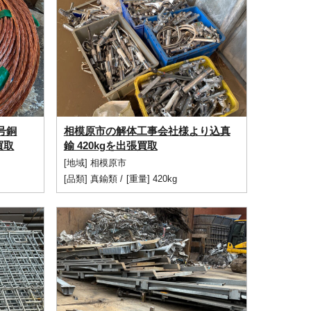
号銅
相模原市の解体工事会社様より込真
買取
鍮 420kgを出張買取
[地域] 相模原市
[品類]
真鍮類
/
[重量] 420kg