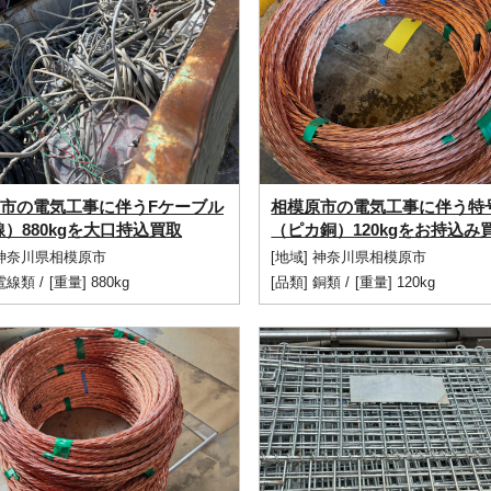
市の電気工事に伴うFケーブル
相模原市の電気工事に伴う特
線）880kgを大口持込買取
（ピカ銅）120kgをお持込み
 神奈川県相模原市
[地域] 神奈川県相模原市
電線類
/
[重量] 880kg
[品類]
銅類
/
[重量] 120kg