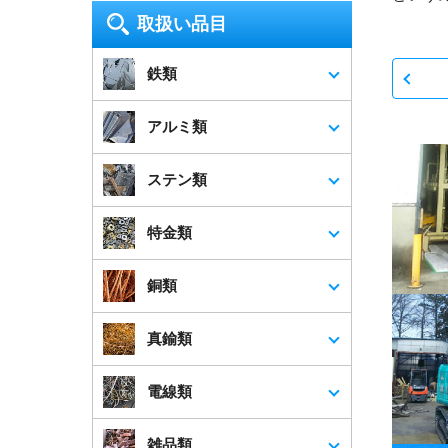
市・清瀬市・東久留米市・武蔵村山
取扱い品目
市・多摩市・稲城市・羽村市・あきる
野市・西東京市
鉄類
神奈川県
横浜市・川崎市・相模原市・横須賀
アルミ類
市・平塚市・鎌倉市・藤沢市・小田原
市・茅ヶ崎市・逗子市・三浦市・秦野
ステン類
市・厚木市・大和市・伊勢原市・海老
名市・座間市・南足柄市・綾瀬市
特金類
埼玉県
さいたま市・川越市・熊谷市・川口
銅類
市・行田市・秩父市・所沢市・飯能
市・加須市・本庄市・東松山市・春日
部市・狭山市・羽生市・鴻巣市・深谷
真鍮類
市・上尾市・草加市・越谷市・蕨市・
戸田市・入間市・朝霞市・志木市・和
電線類
光市・新座市・桶川市・北本市・八潮
市・富士見市・三郷市・蓮田市・坂戸
市・幸手市・鶴ヶ島市・日高市・吉川
雑品類