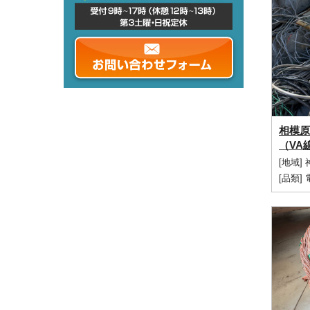
相模原
（VA
[地域]
[品類]