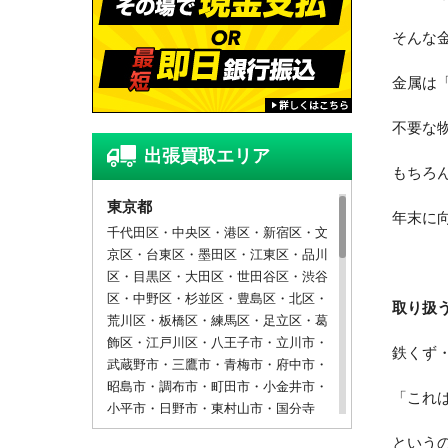
そんな
金属は
不要な
出張買取エリア
もちろ
東京都
年末に
千代田区・中央区・港区・新宿区・文
京区・台東区・墨田区・江東区・品川
区・目黒区・大田区・世田谷区・渋谷
区・中野区・杉並区・豊島区・北区・
取り扱
荒川区・板橋区・練馬区・足立区・葛
飾区・江戸川区・八王子市・立川市・
鉄くず
武蔵野市・三鷹市・青梅市・府中市・
昭島市・調布市・町田市・小金井市・
「これ
小平市・日野市・東村山市・国分寺
市・国立市・福生市・狛江市・東大和
という