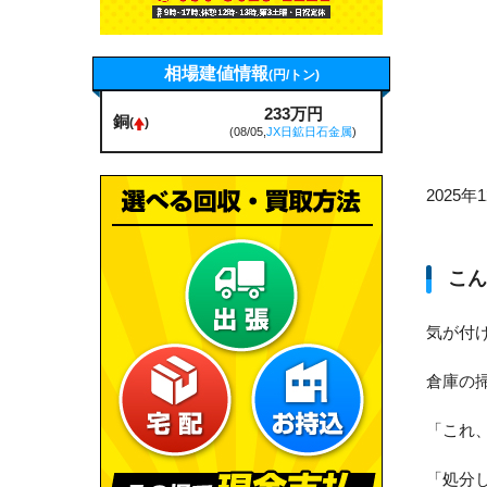
相場建値情報
(円/トン)
233万円
銅
(
)
(08/05,
JX日鉱日石金属
)
2025年
こん
気が付
倉庫の
「これ
「処分