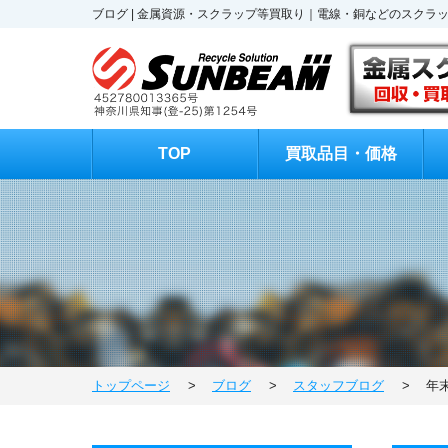
ブログ | 金属資源・スクラップ等買取り｜電線・銅などのスクラ
TOP
買取品目・価格
トップページ
>
ブログ
>
スタッフブログ
>
年