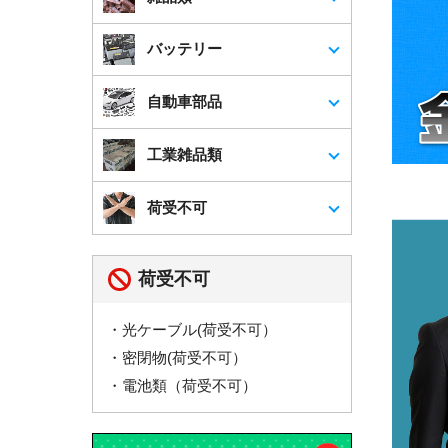
市・ふじみ野市・白岡市
*対応地域外であっても、柔軟かつ迅速
バッテリー
に対応いたします。まずはお話をお聞
かせください。
自動車部品
工業雑品類
荷受不可
荷受不可
・光ケーブル(荷受不可）
・密閉物(荷受不可）
・電池類（荷受不可）