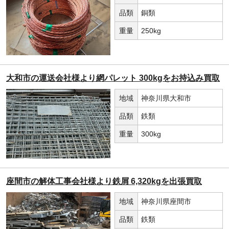
品類
銅類
重量
250kg
大和市の運送会社様より網パレット 300kgをお持込み買取
地域
神奈川県大和市
品類
鉄類
重量
300kg
座間市の解体工事会社様より鉄屑 6,320kgを出張買取
地域
神奈川県座間市
品類
鉄類