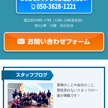
電話受付9時~17時（12時~13時昼休憩）
第3土曜・日曜・祝日定休
業務のことや会社のこと、
普段見れないスタッフの一
面が満載です！