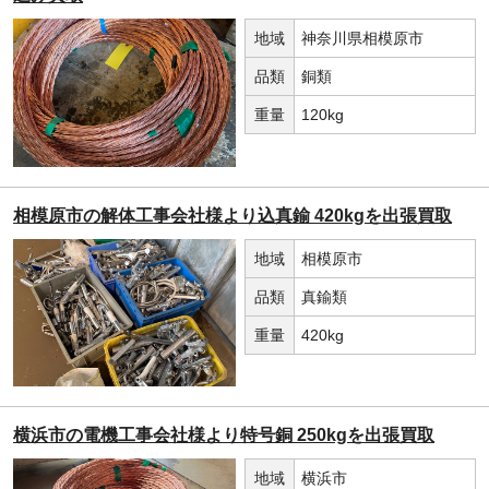
地域
神奈川県相模原市
品類
銅類
重量
120kg
相模原市の解体工事会社様より込真鍮 420kgを出張買取
地域
相模原市
品類
真鍮類
重量
420kg
横浜市の電機工事会社様より特号銅 250kgを出張買取
地域
横浜市