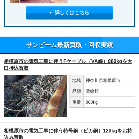
詳しくはこちら
サンビーム最新買取・回収実績
相模原市の電気工事に伴うFケーブル（VA線）880kgを大
口持込買取
地域
神奈川県相模原市
品類
電線類
重量
880kg
相模原市の電気工事に伴う特号銅（ピカ銅）120kgをお持
込み買取