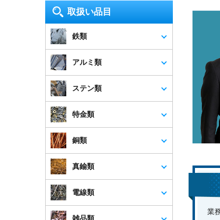
市・清瀬市・東久留米市・武蔵村山
取扱い品目
市・多摩市・稲城市・羽村市・あきる
野市・西東京市
鉄類
神奈川県
横浜市・川崎市・相模原市・横須賀
アルミ類
市・平塚市・鎌倉市・藤沢市・小田原
市・茅ヶ崎市・逗子市・三浦市・秦野
ステン類
市・厚木市・大和市・伊勢原市・海老
名市・座間市・南足柄市・綾瀬市
特金類
埼玉県
さいたま市・川越市・熊谷市・川口
銅類
市・行田市・秩父市・所沢市・飯能
市・加須市・本庄市・東松山市・春日
部市・狭山市・羽生市・鴻巣市・深谷
真鍮類
市・上尾市・草加市・越谷市・蕨市・
戸田市・入間市・朝霞市・志木市・和
電線類
光市・新座市・桶川市・北本市・八潮
市・富士見市・三郷市・蓮田市・坂戸
業
市・幸手市・鶴ヶ島市・日高市・吉川
雑品類