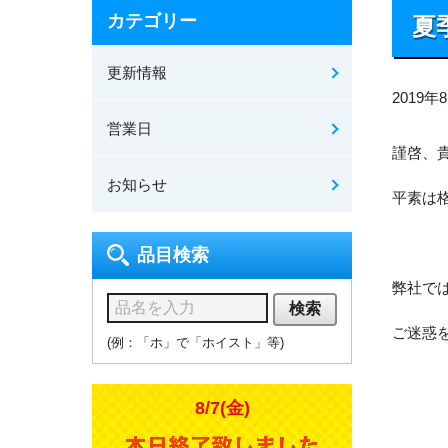
カテゴリー
夏
更新情報
2019年
営業日
謹啓、
お知らせ
平素は
品目検索
弊社で
検索
ご迷惑
(例：「ホ」で「ホイスト」等)
8/7(金)