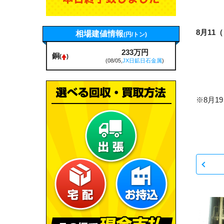
8月11
相場建値情報
(円/トン)
233万円
銅
(
)
(08/05,
JX日鉱日石金属
)
※8月