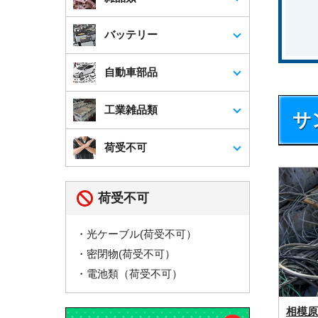
市・ふじみ野市・白岡市
*対応地域外であっても、柔軟かつ迅速
バッテリー
に対応いたします。まずはお話をお聞
かせください。
自動車部品
工業雑品類
サ
荷受不可
荷受不可
・光ケーブル(荷受不可）
・密閉物(荷受不可）
・電池類（荷受不可）
相模原