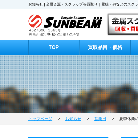
お知らせ | 金属資源・スクラップ等買取り｜電線・銅などのス
TOP
買取品目・価格
トップページ
>
お知らせ
>
営業日
>
夏季休業