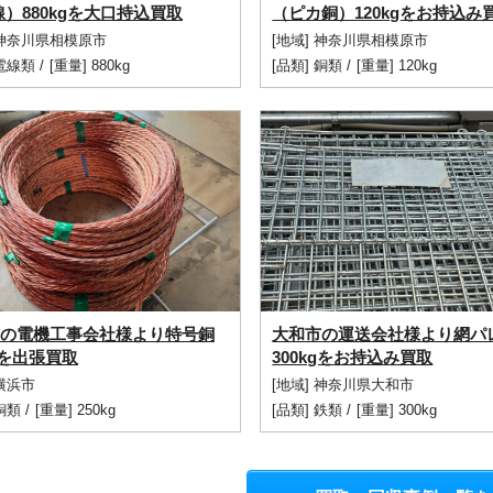
線）880kgを大口持込買取
（ピカ銅）120kgをお持込み
 神奈川県相模原市
[地域] 神奈川県相模原市
電線類
/
[重量] 880kg
[品類]
銅類
/
[重量] 120kg
の電機工事会社様より特号銅
大和市の運送会社様より網パ
kgを出張買取
300kgをお持込み買取
 横浜市
[地域] 神奈川県大和市
銅類
/
[重量] 250kg
[品類]
鉄類
/
[重量] 300kg