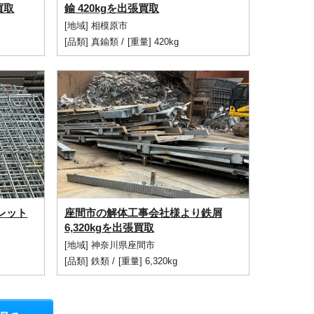
買取
鍮 420kgを出張買取
[地域] 相模原市
[品類]
真鍮類
/
[重量] 420kg
レット
座間市の解体工事会社様より鉄屑
6,320kgを出張買取
[地域] 神奈川県座間市
[品類]
鉄類
/
[重量] 6,320kg