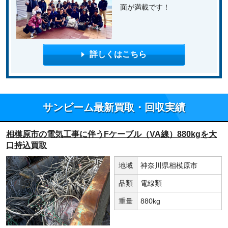
面が満載です！
詳しくはこちら
サンビーム最新買取・回収実績
相模原市の電気工事に伴うFケーブル（VA線）880kgを大
口持込買取
地域
神奈川県相模原市
品類
電線類
重量
880kg