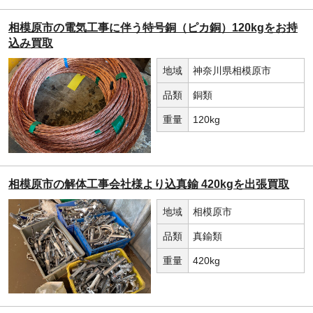
相模原市の電気工事に伴う特号銅（ピカ銅）120kgをお持
込み買取
地域
神奈川県相模原市
品類
銅類
重量
120kg
相模原市の解体工事会社様より込真鍮 420kgを出張買取
地域
相模原市
品類
真鍮類
重量
420kg