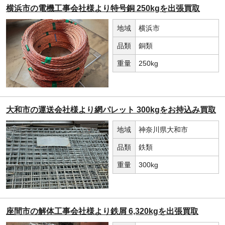
横浜市の電機工事会社様より特号銅 250kgを出張買取
地域
横浜市
品類
銅類
重量
250kg
大和市の運送会社様より網パレット 300kgをお持込み買取
地域
神奈川県大和市
品類
鉄類
重量
300kg
座間市の解体工事会社様より鉄屑 6,320kgを出張買取