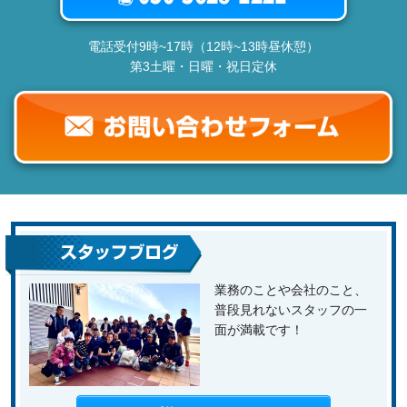
電話受付9時~17時（12時~13時昼休憩）
第3土曜・日曜・祝日定休
業務のことや会社のこと、
普段見れないスタッフの一
面が満載です！