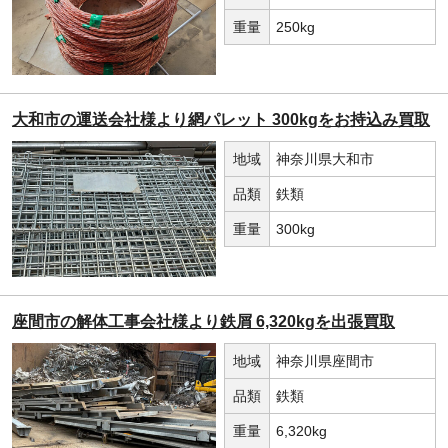
重量
250kg
大和市の運送会社様より網パレット 300kgをお持込み買取
地域
神奈川県大和市
品類
鉄類
重量
300kg
座間市の解体工事会社様より鉄屑 6,320kgを出張買取
地域
神奈川県座間市
品類
鉄類
重量
6,320kg