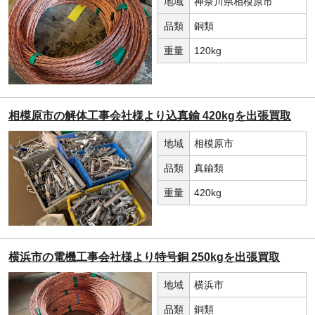
地域
神奈川県相模原市
品類
銅類
重量
120kg
相模原市の解体工事会社様より込真鍮 420kgを出張買取
地域
相模原市
品類
真鍮類
重量
420kg
横浜市の電機工事会社様より特号銅 250kgを出張買取
地域
横浜市
品類
銅類