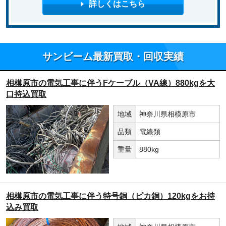
詳しくはこちら
サンビーム最新買取・回収実績
相模原市の電気工事に伴うFケーブル（VA線）880kgを大
口持込買取
地域
神奈川県相模原市
品類
電線類
重量
880kg
相模原市の電気工事に伴う特号銅（ピカ銅）120kgをお持
込み買取